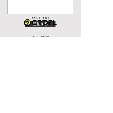
送信する
会社情報
​企業情報
代表挨拶
ミッション
CROFLの強み
​メンバー
業務案内
​映像制作
SNS運用
グラフィックデザイン
TCG事業